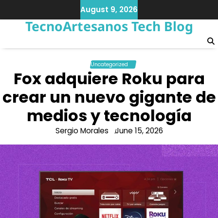
Skip
August 9, 2026
to
TecnoArtesanos Tech Blog
content
Uncategorized
Fox adquiere Roku para
crear un nuevo gigante de
medios y tecnología
Sergio Morales
June 15, 2026