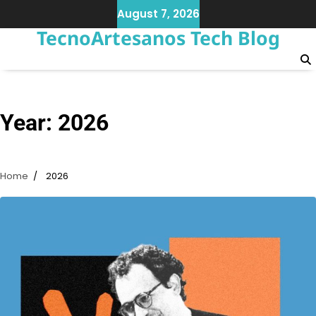
Skip
August 7, 2026
to
TecnoArtesanos Tech Blog
content
Year:
2026
Home
2026