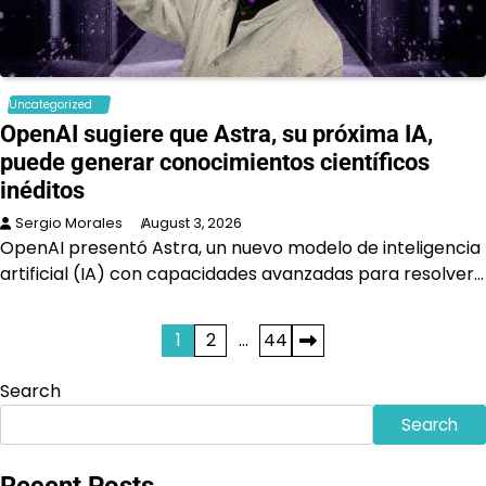
Uncategorized
OpenAI sugiere que Astra, su próxima IA,
puede generar conocimientos científicos
inéditos
Sergio Morales
August 3, 2026
OpenAI presentó Astra, un nuevo modelo de inteligencia
artificial (IA) con capacidades avanzadas para resolver…
Posts
1
2
…
44
pagination
Search
Search
Recent Posts